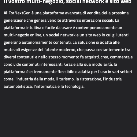
Il vostro multi-negozio, social network e sito web
APPLICAZIONI WEB
AllForNextGen è una piattaforma avanzata di vendita della prossima
AllForEcommerce
generazione che genera vendite attraverso interazioni sociali. La
piattaforma intuitiva e facile da usare è contemporaneamente un
AllForWeb
multi-negozio online, un social network e un sito web in cui gli utenti
Portali B2B
generano autonomamente contenuti. La soluzione si adatta alle
Siti web complessi
mutevoli esigenze dell'utente moderno, che passa costantemente tra
Siti web di presentazione
diversi contenuti e nello stesso momento fa acquisti, crea, commenta e
condivide contenuti interessanti. Grazie alla sua modularità, la
MPR – PRODUZIONE
piattaforma è estremamente flessibile e adatta per l'uso in vari settori
come l'industria della moda, il turismo, la ristorazione, l'industria
automobilistica, l'informatica e la tecnologia.
Dynamics 365 Business Central
Power MES
Power Display
Netronic - VAPS
APPROVVIGIONAMENTO