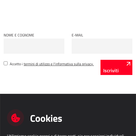
AllForUtility
AllForUtility Portal
SOLUZIONI PERSONALIZZATE
NOME E COGNOME
E-MAIL
AllForAutoClub
Applicazioni Mobili
Accetto i
termini di utilizzo e l'informativa sulla privacy.
Iscriviti
HRM - GESTIONE DELLE RISORSE UMANE
Power Registration & Planning
AllForTeam HRM
Microsoft Dynamics 365 Buste Paga
Cookies
Microsoft Dynamics 365 Gestione del Personale
IDC - SOLUZIONI PER L'INTERNET DELLE COSE
Utilizziamo cookie propri e di terze parti, sia per sessioni individuali