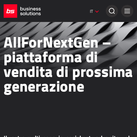
Siti web Umbraco
IT
Soluzioni creative
VENDITA TRADIZIONALE
AllForNextGen –
Dynamics 365 Business Central
piattaforma di
Dynamics 365 Sales
vendita di prossima
Power Retail
generazione
VENDITA ONLINE
AllForEcommerce
AllForNextGen
AllForWeb
Potenziare le vendite online