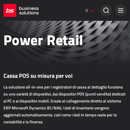
Siti web Umbraco
IT
Soluzioni creative
VENDITA TRADIZIONALE
Power Retail
Dynamics 365 Business Central
Dynamics 365 Sales
Power Retail
Cassa POS su misura per voi
VENDITA ONLINE
La soluzione all-in-one per i registratori di cassa al dettaglio funziona
AllForEcommerce
su una varietà di dispositivi, dai dispositivi POS (punti vendita) dedicati
AllForNextGen
ai PC e ai dispositivi mobili. Grazie al collegamento diretto al sistema
ERP Microsoft Dynamics BC/NAV, i dati di inventario vengono
AllForWeb
aggiornati automaticamente, così come i dati in tempo reale per la
Potenziare le vendite online
contabilità e la finanza.