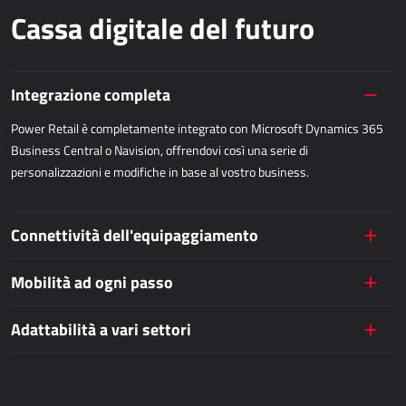
Cassa digitale del futuro
Dynamics 365 Business Central
Kepion
Integrazione completa
GESTIONE MAGAZZINO E LOGISTICA
Power Retail è completamente integrato con Microsoft Dynamics 365
Power Logistics
Business Central o Navision, offrendovi così una serie di
personalizzazioni e modifiche in base al vostro business.
Power WMS
LAVORO SUL CAMPO
Connettività dell'equipaggiamento
AllForFieldService
Mobilità ad ogni passo
AllForFieldSales
Dynamics 365 Field Service
Adattabilità a vari settori
SERVIZI PUBBLICI