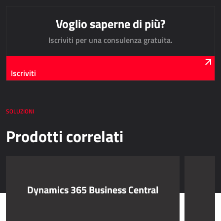
AllForUtility
Voglio saperne di più?
AllForUtility Portal
Iscriviti per una consulenza gratuita.
SOLUZIONI PERSONALIZZATE
Iscriviti
AllForAutoClub
Applicazioni Mobili
SOLUZIONI
HRM - GESTIONE DELLE RISORSE UMANE
Prodotti correlati
Power Registration & Planning
AllForTeam HRM
Microsoft Dynamics 365 Buste Paga
Microsoft Dynamics 365 Gestione del Personale
Dynamics 365 Business Central
IDC - SOLUZIONI PER L'INTERNET DELLE COSE