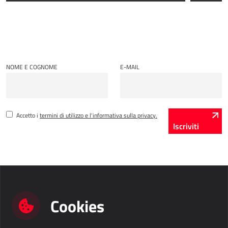
Power Attendance
INFRASTRUTTURA INFORMATICA
NOME E COGNOME
E-MAIL
Microsoft Azure
Infrastruttura informatica
Infrastruttura del server
Accetto i
termini di utilizzo e l'informativa sulla privacy.
Infrastruttura della rete
Iscriviti
Supporto di sistema
Cookies