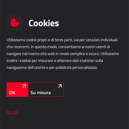
AllForUtility
AllForUtility Portal
Cookies
SOLUZIONI PERSONALIZZATE
Utilizziamo cookie propri e di terze parti, sia per sessioni individuali
AllForAutoClub
Contattaci
che ricorrenti. In questo modo, consentiamo ai nostri utenti di
Applicazioni Mobili
navigare nel nostro sito web in modo semplice e sicuro. Utilizziamo
Business Solutions IT s.r.l.
info@b-s.eu
inoltre i cookie per misurare e ottenere dati statistici sulla
Via Divisione Julia 60/E
+39 376 1313 303
navigazione dell'utente e per pubblicità personalizzata.
HRM - GESTIONE DELLE RISORSE UMANE
33042 Buttrio (UD)
Italia
Informazioni aziendali
Power Registration & Planning
LinkedIn
Facebook
Instagram
CI SEGUITE
OK
Su misura
AllForTeam HRM
Microsoft Dynamics 365 Buste Paga
Microsoft Dynamics 365 Gestione del Personale
Di più
Protezione privacy
Cookies
IDC - SOLUZIONI PER L'INTERNET DELLE COSE
© Business Solutions. All rights reserved.