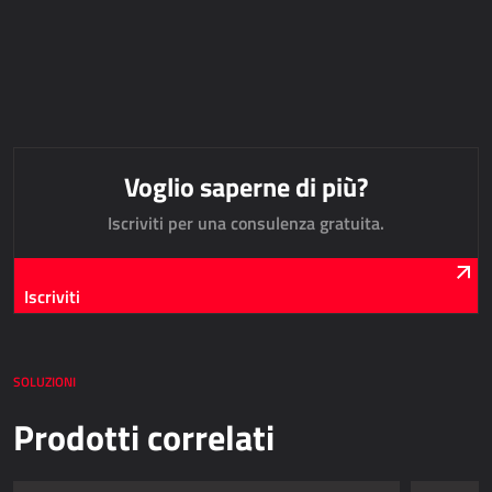
APPLICAZIONI WEB
AllForEcommerce
AllForWeb
Portali B2B
Siti web complessi
Voglio saperne di più?
Siti web di presentazione
Iscriviti per una consulenza gratuita.
MPR – PRODUZIONE
Iscriviti
Dynamics 365 Business Central
Power MES
Power Display
SOLUZIONI
Netronic - VAPS
Prodotti correlati
APPROVVIGIONAMENTO