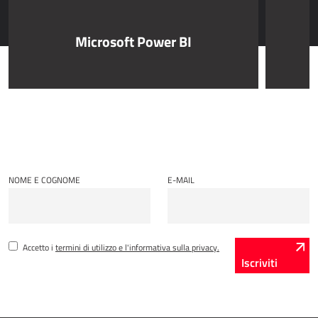
Dynamics 365 Business Central
Microsoft Power BI
Kepion
GESTIONE MAGAZZINO E LOGISTICA
Power Logistics
Power WMS
LAVORO SUL CAMPO
NOME E COGNOME
E-MAIL
AllForFieldService
AllForFieldSales
Accetto i
termini di utilizzo e l'informativa sulla privacy.
Dynamics 365 Field Service
Iscriviti
SERVIZI PUBBLICI