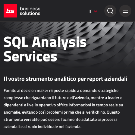
Siti web Umbraco
IT
Soluzioni creative
VENDITA TRADIZIONALE
SQL Analysis
Dynamics 365 Business Central
Services
Dynamics 365 Sales
Power Retail
Il vostro strumento analitico per report aziendali
VENDITA ONLINE
Fornite ai decision maker risposte rapide a domande strategiche
AllForEcommerce
complesse che riguardano il futuro dell'azienda, mentre a leader e
AllForNextGen
dipendenti a livello operativo offrite informazioni in tempo reale su
anomalie, evitando così problemi prima che si verifichino. Questo
AllForWeb
strumento versatile può essere facilmente adattato ai processi
Potenziare le vendite online
aziendali e al ruolo individuale nell'azienda.