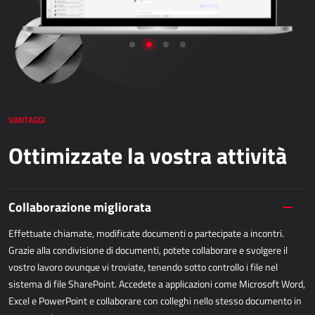
Dynamics 365 Business Central
Kepion
GESTIONE MAGAZZINO E LOGISTICA
Power Logistics
VANTAGGI
Power WMS
Ottimizzate la vostra attività
LAVORO SUL CAMPO
Collaborazione migliorata
AllForFieldService
AllForFieldSales
Effettuate chiamate, modificate documenti o partecipate a incontri.
Grazie alla condivisione di documenti, potete collaborare e svolgere il
Dynamics 365 Field Service
vostro lavoro ovunque vi troviate, tenendo sotto controllo i file nel
sistema di file SharePoint. Accedete a applicazioni come Microsoft Word,
SERVIZI PUBBLICI
Excel e PowerPoint e collaborare con colleghi nello stesso documento in