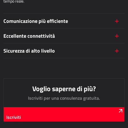
tempo reale.
AllForUtility
AllForUtility Portal
Comunicazione più efficiente
SOLUZIONI PERSONALIZZATE
Eccellente connettività
AllForAutoClub
Sicurezza di alto livello
Applicazioni Mobili
HRM - GESTIONE DELLE RISORSE UMANE
Power Registration & Planning
Voglio saperne di più?
AllForTeam HRM
Iscriviti per una consulenza gratuita.
Microsoft Dynamics 365 Buste Paga
Microsoft Dynamics 365 Gestione del Personale
Iscriviti
IDC - SOLUZIONI PER L'INTERNET DELLE COSE