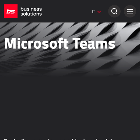
Siti web Umbraco
IT
Soluzioni creative
VENDITA TRADIZIONALE
Microsoft Teams
Dynamics 365 Business Central
Dynamics 365 Sales
Power Retail
VENDITA ONLINE
AllForEcommerce
AllForNextGen
AllForWeb
Potenziare le vendite online