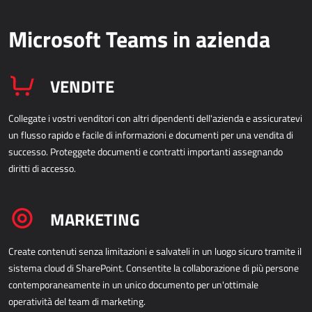
Power Attendance
Microsoft Teams in azienda
INFRASTRUTTURA INFORMATICA
VENDITE
Microsoft Azure
Collegate i vostri venditori con altri dipendenti dell'azienda e assicuratevi
Infrastruttura informatica
un flusso rapido e facile di informazioni e documenti per una vendita di
Infrastruttura del server
successo. Proteggete documenti e contratti importanti assegnando
Infrastruttura della rete
diritti di accesso.
Supporto di sistema
MARKETING
Create contenuti senza limitazioni e salvateli in un luogo sicuro tramite il
sistema cloud di SharePoint. Consentite la collaborazione di più persone
contemporaneamente in un unico documento per un'ottimale
operatività del team di marketing.