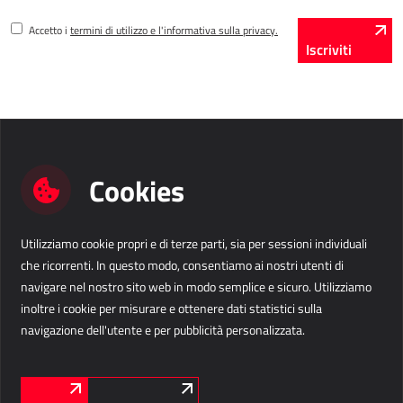
Accetto i
termini di utilizzo e l'informativa sulla privacy.
Iscriviti
Cookies
Utilizziamo cookie propri e di terze parti, sia per sessioni individuali
Contattaci
che ricorrenti. In questo modo, consentiamo ai nostri utenti di
navigare nel nostro sito web in modo semplice e sicuro. Utilizziamo
Business Solutions IT s.r.l.
info@b-s.eu
inoltre i cookie per misurare e ottenere dati statistici sulla
Via Divisione Julia 60/E
+39 376 1313 303
navigazione dell'utente e per pubblicità personalizzata.
33042 Buttrio (UD)
Italia
Informazioni aziendali
LinkedIn
Facebook
Instagram
CI SEGUITE