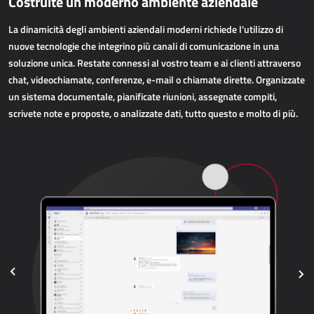
Costruite un moderno ambiente aziendale
APPLICAZIONI WEB
La dinamicità degli ambienti aziendali moderni richiede l'utilizzo di
AllForEcommerce
nuove tecnologie che integrino più canali di comunicazione in una
soluzione unica. Restate connessi al vostro team e ai clienti attraverso
AllForWeb
chat, videochiamate, conferenze, e-mail o chiamate dirette. Organizzate
Portali B2B
un sistema documentale, pianificate riunioni, assegnate compiti,
Siti web complessi
scrivete note e proposte, o analizzate dati, tutto questo e molto di più.
Siti web di presentazione
MPR – PRODUZIONE
Dynamics 365 Business Central
Power MES
Power Display
Netronic - VAPS
APPROVVIGIONAMENTO