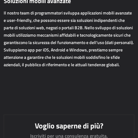
Soluzioni mobili avanzate
APPLICAZIONI WEB
Il nostro team di programmatori sviluppa applicazioni mobili avanzate
AllForEcommerce
e user-friendly, che possono essere sia soluzioni indipendenti che
parte di soluzioni web, negozi o portali B2B. Nello sviluppo di soluzioni
AllForWeb
mobili utilizziamo meccanismi affidabili e tecnologicamente sicuri che
Portali B2B
garantiscono la sicurezza del funzionamento e dell'uso (dati personali).
Siti web complessi
Sviluppiamo app per iOS, Android e Windows, prestiamo sempre
Siti web di presentazione
attenzione a garantire che le soluzioni mobili soddisfino le sfide
aziendali, il pubblico di riferimento e le attuali tendenze globali.
MPR – PRODUZIONE
Dynamics 365 Business Central
Power MES
Power Display
Netronic - VAPS
Voglio saperne di più?
APPROVVIGIONAMENTO
Iscriviti per una consulenza gratuita.