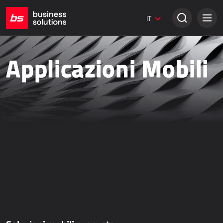
Siti web Umbraco
IT
Soluzioni creative
VENDITA TRADIZIONALE
Applicazioni Mobili
Dynamics 365 Business Central
Dynamics 365 Sales
Power Retail
VENDITA ONLINE
AllForEcommerce
AllForNextGen
AllForWeb
Potenziare le vendite online