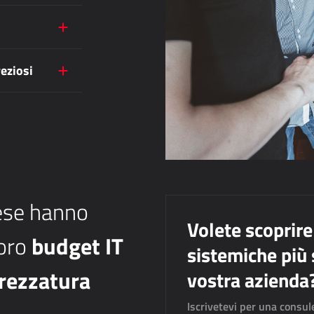
reziosi
rese hanno
Volete scoprire
budget IT
loro
sistemiche più s
trezzatura
vostra azienda
Iscrivetevi per una consul