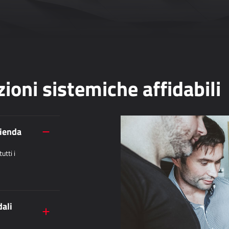
ioni sistemiche affidabili
zienda
utti i
dali