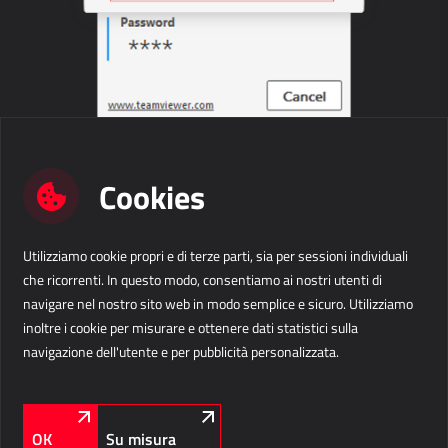
Dynamics 365 Business Central
Kepion
GESTIONE MAGAZZINO E LOGISTICA
Power Logistics
Cookies
Power WMS
LAVORO SUL CAMPO
Utilizziamo cookie propri e di terze parti, sia per sessioni individuali
che ricorrenti. In questo modo, consentiamo ai nostri utenti di
AllForFieldService
navigare nel nostro sito web in modo semplice e sicuro. Utilizziamo
inoltre i cookie per misurare e ottenere dati statistici sulla
AllForFieldSales
navigazione dell'utente e per pubblicità personalizzata.
Dynamics 365 Field Service
Contattaci
SERVIZI PUBBLICI
OK
Su misura