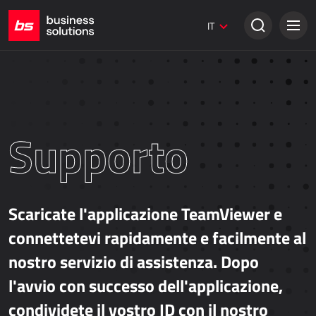
Siti web Umbraco
IT
Soluzioni creative
VENDITA TRADIZIONALE
Dynamics 365 Business Central
Dynamics 365 Sales
Supporto
Power Retail
VENDITA ONLINE
Scaricate l'applicazione TeamViewer e
AllForEcommerce
connettetevi rapidamente e facilmente al
AllForNextGen
nostro servizio di assistenza. Dopo
AllForWeb
l'avvio con successo dell'applicazione,
Potenziare le vendite online
condividete il vostro ID con il nostro