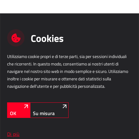
Power Attendance
INFRASTRUTTURA INFORMATICA
Cookies
Microsoft Azure
Infrastruttura informatica
Utilizziamo cookie propri e di terze parti, sia per sessioni individuali
Contattaci
Infrastruttura del server
che ricorrenti. In questo modo, consentiamo ai nostri utenti di
navigare nel nostro sito web in modo semplice e sicuro. Utilizziamo
Infrastruttura della rete
Business Solutions IT s.r.l.
info@b-s.eu
inoltre i cookie per misurare e ottenere dati statistici sulla
Supporto di sistema
Via Divisione Julia 60/E
+39 376 1313 303
navigazione dell'utente e per pubblicità personalizzata.
33042 Buttrio (UD)
Italia
Informazioni aziendali
LinkedIn
Facebook
Instagram
CI SEGUITE
OK
Su misura
Di più
Protezione privacy
Cookies