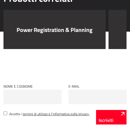
AllForUtility
AllForUtility Portal
Power Registration & Planning
SOLUZIONI PERSONALIZZATE
AllForAutoClub
Applicazioni Mobili
HRM - GESTIONE DELLE RISORSE UMANE
Power Registration & Planning
NOME E COGNOME
E-MAIL
AllForTeam HRM
Microsoft Dynamics 365 Buste Paga
Microsoft Dynamics 365 Gestione del Personale
Accetto i
termini di utilizzo e l'informativa sulla privacy.
Iscriviti
IDC - SOLUZIONI PER L'INTERNET DELLE COSE