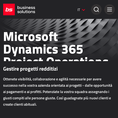
Siti web Umbraco
IT
Soluzioni creative
VENDITA TRADIZIONALE
Microsoft
Dynamics 365 Business Central
Dynamics 365
Dynamics 365 Sales
Project Operations
Power Retail
Gestire progetti redditizi
VENDITA ONLINE
Ottenete visibilità, collaborazione e agilità necessarie per avere
AllForEcommerce
successo nella vostra azienda orientata ai progetti - dalle opportunità
AllForNextGen
ai pagamenti e ai profitti. Potenziate la vostra squadra assegnando i
giusti compiti alle persone giuste. Così guadagnate più nuovi clienti e
AllForWeb
create clienti abituali.
Potenziare le vendite online