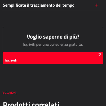
Semplificate il tracciamento del tempo
Dynamics 365 Business Central
Kepion
GESTIONE MAGAZZINO E LOGISTICA
Voglio saperne di più?
Power Logistics
Iscriviti per una consulenza gratuita.
Power WMS
LAVORO SUL CAMPO
Iscriviti
AllForFieldService
AllForFieldSales
Dynamics 365 Field Service
SOLUZIONI
SERVIZI PUBBLICI
Prodotti correlati