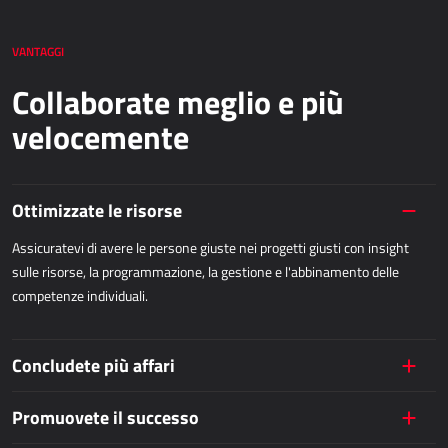
APPLICAZIONI WEB
VANTAGGI
AllForEcommerce
Collaborate meglio e più
AllForWeb
Portali B2B
velocemente
Siti web complessi
Siti web di presentazione
Ottimizzate le risorse
MPR – PRODUZIONE
Assicuratevi di avere le persone giuste nei progetti giusti con insight
sulle risorse, la programmazione, la gestione e l'abbinamento delle
Dynamics 365 Business Central
competenze individuali.
Power MES
Power Display
Concludete più affari
Netronic - VAPS
Promuovete il successo
APPROVVIGIONAMENTO