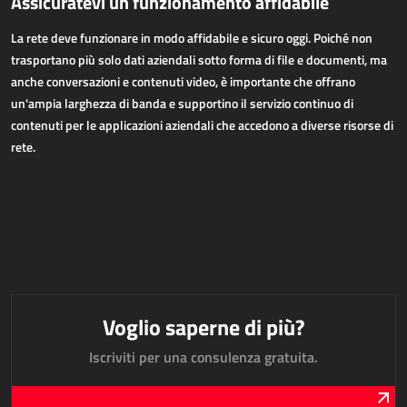
Assicuratevi un funzionamento affidabile
APPLICAZIONI WEB
La rete deve funzionare in modo affidabile e sicuro oggi. Poiché non
AllForEcommerce
trasportano più solo dati aziendali sotto forma di file e documenti, ma
anche conversazioni e contenuti video, è importante che offrano
AllForWeb
un'ampia larghezza di banda e supportino il servizio continuo di
Portali B2B
contenuti per le applicazioni aziendali che accedono a diverse risorse di
Siti web complessi
rete.
Siti web di presentazione
MPR – PRODUZIONE
Dynamics 365 Business Central
Power MES
Power Display
Voglio saperne di più?
Netronic - VAPS
Iscriviti per una consulenza gratuita.
APPROVVIGIONAMENTO