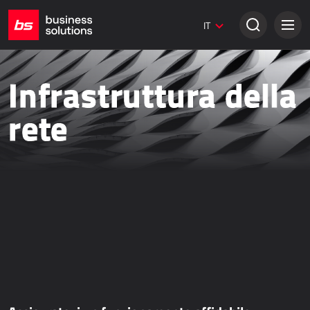
Siti web Umbraco
IT
Soluzioni creative
VENDITA TRADIZIONALE
Infrastruttura della
Dynamics 365 Business Central
rete
Dynamics 365 Sales
Power Retail
VENDITA ONLINE
AllForEcommerce
AllForNextGen
AllForWeb
Potenziare le vendite online