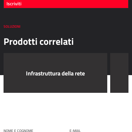
Iscriviti
Dynamics 365 Business Central
Kepion
SOLUZIONI
GESTIONE MAGAZZINO E LOGISTICA
Prodotti correlati
Power Logistics
Power WMS
Infrastruttura della rete
LAVORO SUL CAMPO
AllForFieldService
AllForFieldSales
Dynamics 365 Field Service
SERVIZI PUBBLICI
NOME E COGNOME
E-MAIL