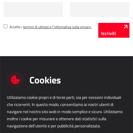
AllForUtility
AllForUtility Portal
Accetto i
termini di utilizzo e l'informativa sulla privacy.
SOLUZIONI PERSONALIZZATE
Iscriviti
AllForAutoClub
Applicazioni Mobili
HRM - GESTIONE DELLE RISORSE UMANE
Cookies
Power Registration & Planning
AllForTeam HRM
Utilizziamo cookie propri e di terze parti, sia per sessioni individuali
Contattaci
Microsoft Dynamics 365 Buste Paga
che ricorrenti. In questo modo, consentiamo ai nostri utenti di
navigare nel nostro sito web in modo semplice e sicuro. Utilizziamo
Microsoft Dynamics 365 Gestione del Personale
Business Solutions IT s.r.l.
info@b-s.eu
inoltre i cookie per misurare e ottenere dati statistici sulla
Via Divisione Julia 60/E
+39 376 1313 303
navigazione dell'utente e per pubblicità personalizzata.
33042 Buttrio (UD)
IDC - SOLUZIONI PER L'INTERNET DELLE COSE