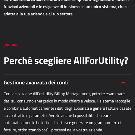
APPLICAZIONI WEB
funzioni aziendali e le esigenze di business in un unico sistema, che si
adatta alla tua azienda e al tuo settore.
AllForEcommerce
AllForWeb
Portali B2B
Siti web complessi
VANTAGGI
Siti web di presentazione
Perché scegliere AllForUtility?
MPR – PRODUZIONE
Gestione avanzata dei conti
Dynamics 365 Business Central
Con la soluzione AllForUtility Billing Management, potrete esaminare i
Power MES
dati sul consumo energetico in modo chiaro e veloce. Il sistema raccoglie
Power Display
e combina automaticamente i dati degli abbonati e genera fatture basate
Netronic - VAPS
su contratto o parametri. Avrete anche la possibilità di creare
automaticamente bollettini di lettura e generare un gran numero di
APPROVVIGIONAMENTO
fatture, ottimizzando così i processi nella vostra azienda.