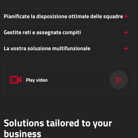
Dynamics 365 Business Central
Pianificate la disposizione ottimale delle squadre
Kepion
Gestite reti e assegnate compiti
GESTIONE MAGAZZINO E LOGISTICA
La vostra soluzione multifunzionale
Power Logistics
Power WMS
LAVORO SUL CAMPO
Play video
AllForFieldService
AllForFieldSales
Dynamics 365 Field Service
Solutions tailored to your
SERVIZI PUBBLICI
business