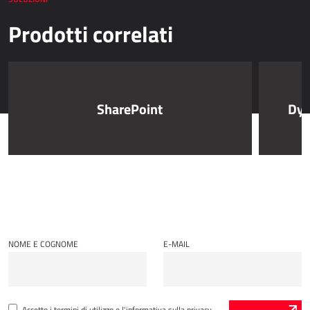
Prodotti correlati
SharePoint
Dyn
NOME E COGNOME
E-MAIL
Accetto i
termini di utilizzo e l'informativa sulla privacy.