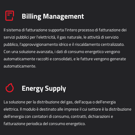
AllForUtility
Billing Management
AllForUtility Portal
Il sistema di fatturazione supporta l'intero processo di fatturazione dei
SOLUZIONI PERSONALIZZATE
servizi pubblici per l'elettricità, il gas naturale, le attività di servizio
pubblico, l'approvvigionamento idrico e il riscaldamento centralizzato.
AllForAutoClub
Con una soluzione avanzata, i dati di consumo energetico vengono
Applicazioni Mobili
automaticamente raccolti e consolidati, e le fatture vengono generate
automaticamente.
HRM - GESTIONE DELLE RISORSE UMANE
Energy Supply
Power Registration & Planning
AllForTeam HRM
La soluzione per la distribuzione del gas, dell'acqua o dell'energia
Microsoft Dynamics 365 Buste Paga
elettrica. Il modulo è destinato alle imprese il cui settore è la distribuzione
Microsoft Dynamics 365 Gestione del Personale
dell'energia con contatori di consumo, contratti, dichiarazioni e
fatturazione periodica del consumo energetico.
IDC - SOLUZIONI PER L'INTERNET DELLE COSE