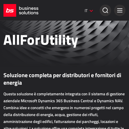
Siti web Umbraco
IT
Soluzioni creative
VENDITA TRADIZIONALE
AllForUtility
Dynamics 365 Business Central
Dynamics 365 Sales
Power Retail
Soluzione completa per distributori e fornitori di
VENDITA ONLINE
energia
AllForEcommerce
Questa soluzione è completamente integrata con il sistema di gestione
AllForNextGen
aziendale Microsoft Dynamics 365 Business Central e Dynamics NAV.
AllForWeb
Combina idee e concetti che emergono in numerosi progetti nel campo
della distribuzione di energia, acqua, gestione dei rifiuti,
Potenziare le vendite online
amministrazione degli edifici, fatturazione dei parcheggi, locazioni e
altre soluzioni. La soluzione offre una completa integrazione di tutte le