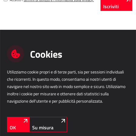
Iscriviti
Cookies
Utilizziamo cookie propri e di terze parti, sia per sessioni individuali
Contattaci
che ricorrenti. In questo modo, consentiamo ai nostri utenti di
navigare nel nostro sito web in modo semplice e sicuro. Utilizziamo
Business Solutions IT s.r.l.
info@b-s.eu
inoltre i cookie per misurare e ottenere dati statistici sulla
Via Divisione Julia 60/E
+39 376 1313 303
navigazione dell'utente e per pubblicità personalizzata.
33042 Buttrio (UD)
Italia
Informazioni aziendali
LinkedIn
Facebook
Instagram
CI SEGUITE
OK
Su misura