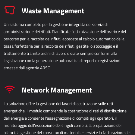
Waste Management
Power Attendance
Un sistema completo per la gestione integrata dei servizi di
INFRASTRUTTURA INFORMATICA
amministrazione dei rifiuti. Pianificate l'ottimizzazione dell'orario e del
percorso per la raccolta dei rifiuti, accedete al calcolo automatico della
Microsoft Azure
tassa forfettaria per la raccolta dei rifiuti, gestite lo stoccaggio e il
Infrastruttura informatica
trattamento tramite ordini di lavoro e siate sempre conformi alla
legislazione con la generazione automatica di report e registrazioni
Infrastruttura del server
emesse dall'agenzia ARSO.
Infrastruttura della rete
Supporto di sistema
Network Management
La soluzione offre la gestione dei lavori di costruzione sulle reti
energetiche. Il modulo comprende la costruzione di reti di distribuzione
dell'energia e consente l'assegnazione di compiti agli operatori, il
monitoraggio dell'esecuzione dei singoli compiti, la preparazione dei
bilanci, la gestione del consumo di materiali e servizi e la fatturazione dei