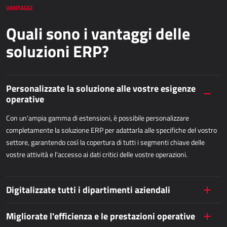
aumentate la vostra competitività, soddisfate i vostri dipendenti e
APPLICAZIONI WEB
VANTAGGI
clienti e individuate opportunità più rapidamente rispetto ai vostri
Quali sono i vantaggi delle
concorrenti.
AllForEcommerce
soluzioni ERP?
AllForWeb
Portali B2B
Siti web complessi
Personalizzate la soluzione alle vostre esigenze
Siti web di presentazione
operative
MPR – PRODUZIONE
Con un'ampia gamma di estensioni, è possibile personalizzare
completamente la soluzione ERP per adattarla alle specifiche del vostro
settore, garantendo così la copertura di tutti i segmenti chiave delle
Dynamics 365 Business Central
vostre attività e l'accesso ai dati critici delle vostre operazioni.
Power MES
Power Display
Netronic - VAPS
Digitalizzate tutti i dipartimenti aziendali
Migliorate l'efficienza e le prestazioni operative
APPROVVIGIONAMENTO