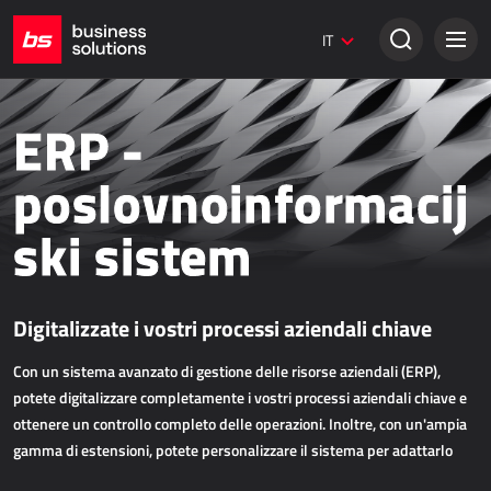
Siti web Umbraco
IT
Soluzioni creative
VENDITA TRADIZIONALE
ERP -
Dynamics 365 Business Central
poslovnoinformacij
Dynamics 365 Sales
ski sistem
Power Retail
VENDITA ONLINE
Digitalizzate i vostri processi aziendali chiave
AllForEcommerce
Con un sistema avanzato di gestione delle risorse aziendali (ERP),
AllForNextGen
potete digitalizzare completamente i vostri processi aziendali chiave e
AllForWeb
ottenere un controllo completo delle operazioni. Inoltre, con un'ampia
Potenziare le vendite online
gamma di estensioni, potete personalizzare il sistema per adattarlo
alle specifiche del vostro settore. Migliorate le vostre operazioni,