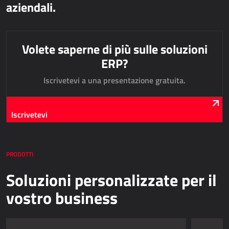
aziendali.
AllForUtility
AllForUtility Portal
Volete saperne di più sulle soluzioni
SOLUZIONI PERSONALIZZATE
ERP?
Iscrivetevi a una presentazione gratuita.
AllForAutoClub
Applicazioni Mobili
Iscrivetevi
HRM - GESTIONE DELLE RISORSE UMANE
Power Registration & Planning
PRODOTTI
AllForTeam HRM
Soluzioni personalizzate per il
Microsoft Dynamics 365 Buste Paga
vostro business
Microsoft Dynamics 365 Gestione del Personale
IDC - SOLUZIONI PER L'INTERNET DELLE COSE