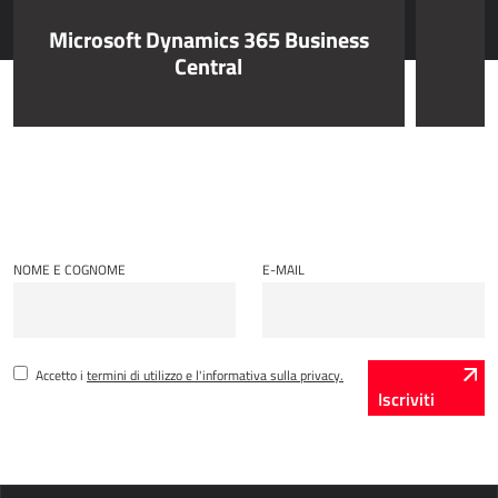
Microsoft Dynamics 365 Business
Power Attendance
Central
INFRASTRUTTURA INFORMATICA
Microsoft Azure
Infrastruttura informatica
Infrastruttura del server
Infrastruttura della rete
NOME E COGNOME
E-MAIL
Supporto di sistema
Accetto i
termini di utilizzo e l'informativa sulla privacy.
Iscriviti