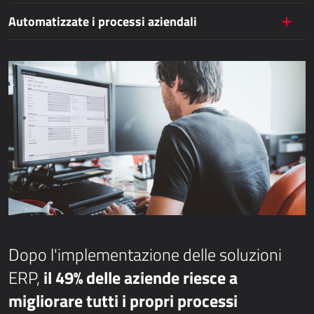
Automatizzate i processi aziendali
Dynamics 365 Business Central
Kepion
GESTIONE MAGAZZINO E LOGISTICA
Power Logistics
Power WMS
LAVORO SUL CAMPO
AllForFieldService
AllForFieldSales
Dopo l'implementazione delle soluzioni
Dynamics 365 Field Service
il 49% delle aziende riesce a
ERP,
SERVIZI PUBBLICI
migliorare tutti i propri processi