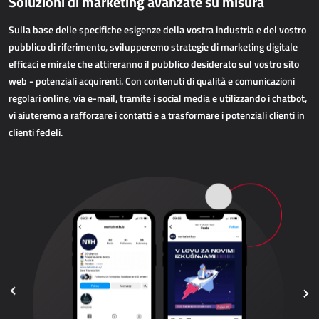
Soluzioni di marketing avanzate su misura
APPLICAZIONI WEB
Sulla base delle specifiche esigenze della vostra industria e del vostro
AllForEcommerce
pubblico di riferimento, svilupperemo strategie di marketing digitale
efficaci e mirate che attireranno il pubblico desiderato sul vostro sito
AllForWeb
web - potenziali acquirenti. Con contenuti di qualità e comunicazioni
Portali B2B
regolari online, via e-mail, tramite i social media e utilizzando i chatbot,
Siti web complessi
vi aiuteremo a rafforzare i contatti e a trasformare i potenziali clienti in
Siti web di presentazione
clienti fedeli.
MPR – PRODUZIONE
Dynamics 365 Business Central
Power MES
Power Display
Netronic - VAPS
APPROVVIGIONAMENTO