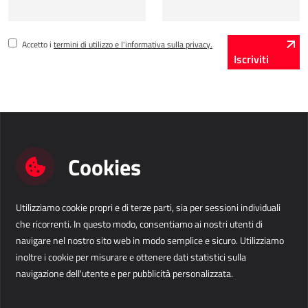
Accetto i
termini di utilizzo e l'informativa sulla privacy.
Iscriviti
Cookies
Utilizziamo cookie propri e di terze parti, sia per sessioni individuali
Contattaci
che ricorrenti. In questo modo, consentiamo ai nostri utenti di
navigare nel nostro sito web in modo semplice e sicuro. Utilizziamo
Business Solutions IT s.r.l.
info@b-s.eu
inoltre i cookie per misurare e ottenere dati statistici sulla
Via Divisione Julia 60/E
+39 376 1313 303
navigazione dell'utente e per pubblicità personalizzata.
33042 Buttrio (UD)
Italia
Informazioni aziendali