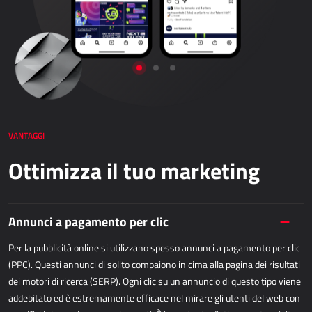
Dynamics 365 Business Central
Kepion
GESTIONE MAGAZZINO E LOGISTICA
Power Logistics
Power WMS
VANTAGGI
Ottimizza il tuo marketing
LAVORO SUL CAMPO
AllForFieldService
Annunci a pagamento per clic
AllForFieldSales
Per la pubblicità online si utilizzano spesso annunci a pagamento per clic
Dynamics 365 Field Service
(PPC). Questi annunci di solito compaiono in cima alla pagina dei risultati
dei motori di ricerca (SERP). Ogni clic su un annuncio di questo tipo viene
SERVIZI PUBBLICI
addebitato ed è estremamente efficace nel mirare gli utenti del web con