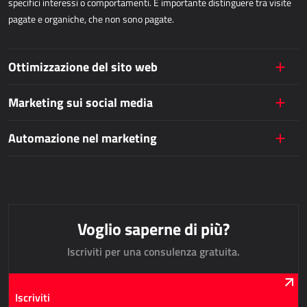
specifici interessi o comportamenti. È importante distinguere tra visite
AllForUtility
pagate e organiche, che non sono pagate.
AllForUtility Portal
Ottimizzazione del sito web
SOLUZIONI PERSONALIZZATE
Marketing sui social media
AllForAutoClub
Applicazioni Mobili
Automazione nel marketing
HRM - GESTIONE DELLE RISORSE UMANE
Power Registration & Planning
AllForTeam HRM
Voglio saperne di più?
Microsoft Dynamics 365 Buste Paga
Iscriviti per una consulenza gratuita.
Microsoft Dynamics 365 Gestione del Personale
Iscriviti
IDC - SOLUZIONI PER L'INTERNET DELLE COSE