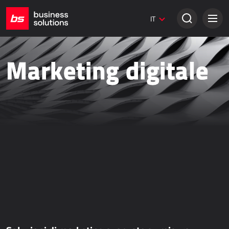
Siti web Umbraco
IT
Soluzioni creative
VENDITA TRADIZIONALE
Marketing digitale
Dynamics 365 Business Central
Dynamics 365 Sales
Power Retail
VENDITA ONLINE
AllForEcommerce
AllForNextGen
AllForWeb
Potenziare le vendite online