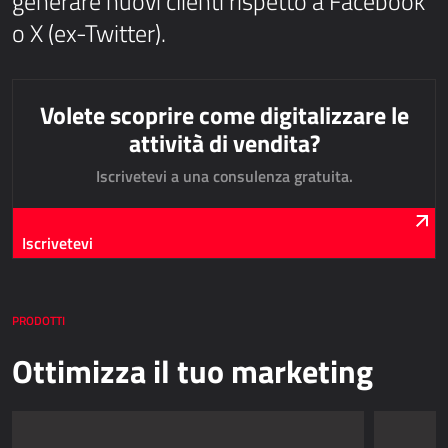
generare nuovi clienti rispetto a Facebook
AllForUtility
o X (ex-Twitter).
AllForUtility Portal
SOLUZIONI PERSONALIZZATE
Volete scoprire come digitalizzare le
attività di vendita?
AllForAutoClub
Iscrivetevi a una consulenza gratuita.
Applicazioni Mobili
Iscrivetevi
HRM - GESTIONE DELLE RISORSE UMANE
Power Registration & Planning
AllForTeam HRM
PRODOTTI
Microsoft Dynamics 365 Buste Paga
Ottimizza il tuo marketing
Microsoft Dynamics 365 Gestione del Personale
IDC - SOLUZIONI PER L'INTERNET DELLE COSE