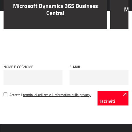
Microsoft Dynamics 365 Business
Mi
Central
Power Attendance
INFRASTRUTTURA INFORMATICA
Microsoft Azure
Infrastruttura informatica
Infrastruttura del server
NOME E COGNOME
E-MAIL
Infrastruttura della rete
Supporto di sistema
Accetto i
termini di utilizzo e l'informativa sulla privacy.
Iscriviti