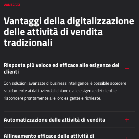
APPLICAZIONI WEB
modo che i venditori possano concentrarsi esclusivamente sul lavoro
VANTAGGI
con i clienti.
Vantaggi della digitalizzazione
AllForEcommerce
delle attività di vendita
AllForWeb
Portali B2B
tradizionali
Siti web complessi
Siti web di presentazione
Risposta più veloce ed efficace alle esigenze dei
clienti
MPR – PRODUZIONE
Con soluzioni avanzate di business intelligence, è possibile accedere
Dynamics 365 Business Central
rapidamente ai dati aziendali chiave e alle esigenze dei clienti e
Power MES
rispondere prontamente alle loro esigenze e richieste.
Power Display
Netronic - VAPS
Automatizzazione delle attività di vendita
APPROVVIGIONAMENTO
Allineamento efficace delle attività di