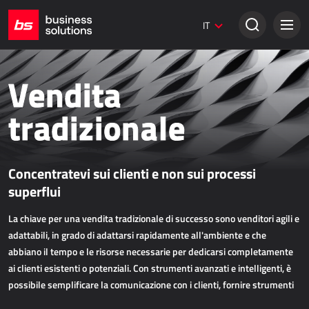
Siti web Umbraco
IT
Soluzioni creative
VENDITA TRADIZIONALE
Vendita
Dynamics 365 Business Central
tradizionale
Dynamics 365 Sales
Power Retail
Concentratevi sui clienti e non sui processi
VENDITA ONLINE
superflui
La chiave per una vendita tradizionale di successo sono venditori agili e
AllForEcommerce
adattabili, in grado di adattarsi rapidamente all'ambiente e che
AllForNextGen
abbiano il tempo e le risorse necessarie per dedicarsi completamente
AllForWeb
ai clienti esistenti o potenziali. Con strumenti avanzati e intelligenti, è
Potenziare le vendite online
possibile semplificare la comunicazione con i clienti, fornire strumenti
per una gestione efficace dei contatti e ridurre i processi superflui in