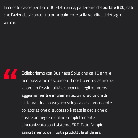
AllForUtility
portale B2C
In questo caso specifico di IC Elettronica, parleremo del
, dato
AllForUtility Portal
che l'azienda si
concentra principalmente sulla vendita al dettaglio
online.
SOLUZIONI PERSONALIZZATE
AllForAutoClub
Applicazioni Mobili
Collaboriamo con Business Solutions da 10 anni e
HRM - GESTIONE DELLE RISORSE UMANE
non possiamo nascondere il nostro
entusiasmo per
la loro professionalità e supporto negli numerosi
Power Registration & Planning
aggiornamenti e
implementazioni di soluzioni di
AllForTeam HRM
sistema. Una conseguenza logica della precedente
Microsoft Dynamics 365 Buste Paga
collaborazione
di successo è stata la decisione di
Microsoft Dynamics 365 Gestione del Personale
creare un negozio online completamente
sincronizzato con i
sistema ERP. Dato l'ampio
assortimento dei nostri prodotti, la sfida era
IDC - SOLUZIONI PER L'INTERNET DELLE COSE