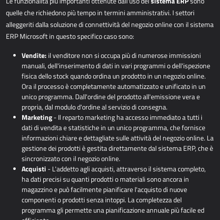
sistema ERP
Le funzionalità più importanti ottenute dall'uso del
sono
quelle che richiedono più tempo in termini amministrativi. I settori
alleggeriti dalla soluzione di connettività del negozio online con il sistema
ERP Microsoft in questo specifico caso sono:
Vendite:
il venditore non si occupa più di numerose immissioni
manuali, dell'inserimento di dati in vari programmi o dell'ispezione
fisica dello stock quando ordina un prodotto in un negozio online.
Ora il processo è completamente automatizzato e unificato in un
unico programma. Dall'ordine del prodotto all'emissione vera e
propria, dal modulo d'ordine al servizio di consegna.
Marketing
- Il reparto marketing ha accesso immediato a tutti i
dati di vendita e statistiche in un unico programma, che fornisce
informazioni chiare e dettagliate sulle attività del negozio online. La
gestione dei prodotti è gestita direttamente dal sistema ERP, che è
sincronizzato con il negozio online.
Acquisti
- L'addetto agli acquisti, attraverso il sistema completo,
ha dati precisi su quanti prodotti o materiali sono ancora in
magazzino e può facilmente pianificare l'acquisto di nuove
componenti o prodotti senza intoppi. La completezza del
programma gli permette una pianificazione annuale più facile ed