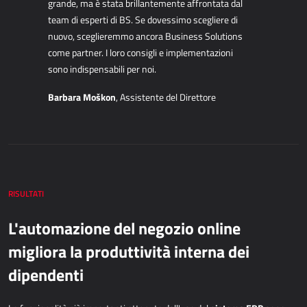
grande, ma è stata
brillantemente affrontata dal
team di esperti di BS. Se dovessimo scegliere di
Power Attendance
nuovo,
sceglieremmo ancora Business Solutions
come partner. I loro consigli e implementazioni
INFRASTRUTTURA INFORMATICA
sono
indispensabili per noi.
Barbara Moškon
, Assistente del Direttore
Microsoft Azure
Infrastruttura informatica
Infrastruttura del server
Infrastruttura della rete
Supporto di sistema
RISULTATI
L'automazione del negozio online
migliora la produttività interna dei
dipendenti