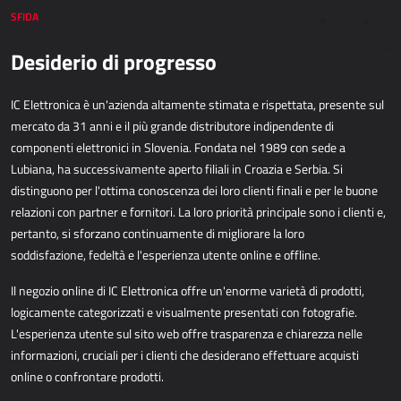
APPLICAZIONI WEB
SFIDA
Desiderio di progresso
AllForEcommerce
AllForWeb
IC Elettronica è un'azienda altamente stimata e rispettata, presente sul
Portali B2B
mercato da 31 anni e il
più grande distributore indipendente di
Siti web complessi
componenti elettronici in Slovenia. Fondata nel 1989 con
sede a
Siti web di presentazione
Lubiana, ha successivamente aperto filiali in Croazia e Serbia. Si
distinguono per l'ottima
conoscenza dei loro clienti finali e per le buone
MPR – PRODUZIONE
relazioni con partner e fornitori. La loro priorità
principale sono i clienti e,
pertanto, si sforzano continuamente di migliorare la loro
Dynamics 365 Business Central
soddisfazione,
fedeltà e l'esperienza utente online e offline.
Power MES
Il negozio online di IC Elettronica
offre un'enorme varietà di prodotti,
Power Display
logicamente categorizzati e
visualmente presentati con fotografie.
Netronic - VAPS
L'esperienza utente sul sito web offre trasparenza e
chiarezza nelle
informazioni, cruciali per i clienti che desiderano effettuare acquisti
online o
confrontare prodotti.
APPROVVIGIONAMENTO