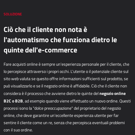
Dynamics 365 Business Central
SOLUZIONE
Kepion
Ciò che il cliente non nota è
GESTIONE MAGAZZINO E LOGISTICA
l'automatismo che funziona dietro le
quinte dell'e-commerce
Power Logistics
Power WMS
Fare acquisti online è sempre un'esperienza personale per il cliente, che
lo percepisce attraverso
i propri occhi. L'utente o il potenziale cliente sul
LAVORO SUL CAMPO
sito web valuta se questo offre informazioni
sufficienti sul prodotto, se
può visualizzarlo e se il negozio online è affidabile. Ciò che il cliente
non
AllForFieldService
negozio online
considera è il processo che avviene dietro le quinte del
AllForFieldSales
B2C o B2B
, ad
esempio quando viene effettuato un nuovo ordine. Questi
Dynamics 365 Field Service
processi sono la "dolce
preoccupazione" del proprietario del negozio
online, che deve garantire un'eccellente esperienza
utente per far
sentire il cliente come un re, senza che percepisca eventuali problemi
SERVIZI PUBBLICI
con il suo
ordine.