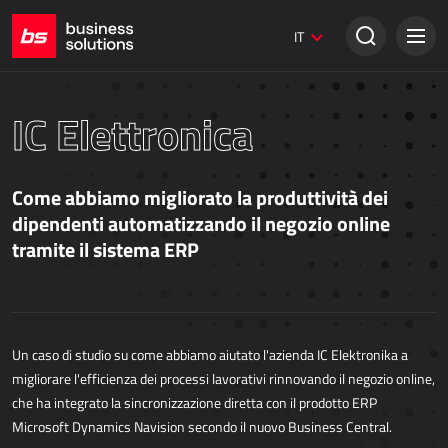
Siti web Umbraco
IT
Soluzioni creative
VENDITA TRADIZIONALE
IC Elettronica
Dynamics 365 Business Central
Dynamics 365 Sales
Come abbiamo migliorato la produttività dei
Power Retail
dipendenti automatizzando il negozio online
tramite il sistema ERP
VENDITA ONLINE
AllForEcommerce
AllForNextGen
Un caso di studio su come abbiamo aiutato l'azienda IC Elektronika a
AllForWeb
migliorare l'efficienza dei processi lavorativi rinnovando il negozio online,
Potenziare le vendite online
che ha integrato la sincronizzazione diretta con il prodotto ERP
Microsoft Dynamics Navision secondo il nuovo Business Central.