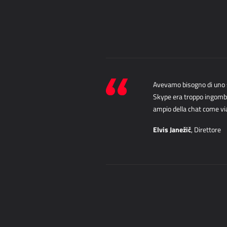
Avevamo bisogno di uno s
Skype era troppo ingombr
ampio della chat come via
Elvis Janežič
, Direttore