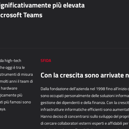
ignificativamente più elevata
icrosoft Teams
nda high-tech
SFIDA
che
oggi è tra le
Con la crescita sono arrivate
 strumenti di misura
molti anni il team di
er hardware
Dalla fondazione dell'azienda nel 1998 fino all'inizio 
gicamente più
sono
occupati personalmente delle soluzioni informa
ati
più famosi sono
gestione dei
dipendenti e della finanza. Con la crescit
aya.
infrastrutture
informatiche efficienti sono aumentat
Hanno deciso di
concentrarsi sullo sviluppo del propri
di cercare
collaboratori esterni esperti e affidabili pe