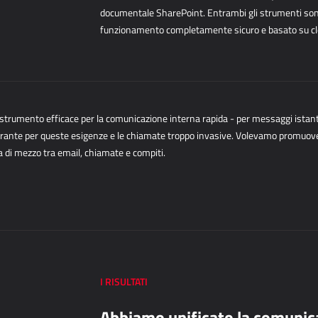
documentale SharePoint. Entrambi gli strumenti s
funzionamento completamente sicuro e basato su clou
trumento efficace per la comunicazione interna rapida - per messaggi
istan
ante per queste esigenze e le chiamate troppo
invasive. Volevamo promuove
 di mezzo tra email,
chiamate e compiti.
I RISULTATI
Abbiamo unificato la comunica