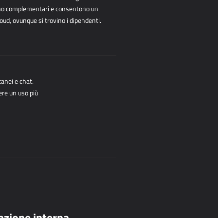
ono complementari e consentono un
d, ovunque si trovino i dipendenti.
tanei e chat.
re un uso più
zione interna.