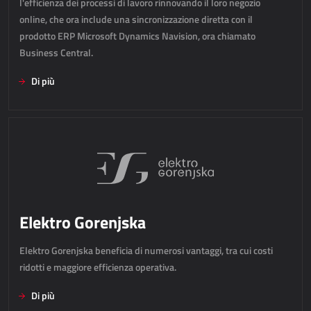
l'efficienza dei processi di lavoro rinnovando il loro negozio
AllForUtility
online, che ora include una sincronizzazione diretta con il
AllForUtility Portal
prodotto ERP Microsoft Dynamics Navision, ora chiamato
Business Central.
SOLUZIONI PERSONALIZZATE
Di più
AllForAutoClub
Applicazioni Mobili
HRM - GESTIONE DELLE RISORSE UMANE
Power Registration & Planning
Elektro Gorenjska
AllForTeam HRM
Microsoft Dynamics 365 Buste Paga
Elektro Gorenjska beneficia di numerosi vantaggi, tra cui costi
Microsoft Dynamics 365 Gestione del Personale
ridotti e maggiore efficienza operativa.
Di più
IDC - SOLUZIONI PER L'INTERNET DELLE COSE