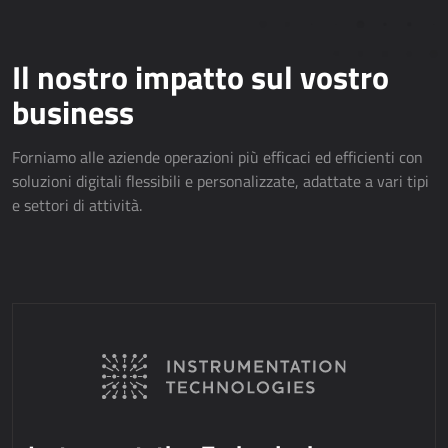
APPLICAZIONI WEB
AllForEcommerce
Il nostro impatto sul vostro
AllForWeb
business
Portali B2B
Siti web complessi
Forniamo alle aziende operazioni più efficaci ed efficienti con
Siti web di presentazione
soluzioni digitali flessibili e personalizzate, adattate a vari tipi
e settori di attività.
MPR – PRODUZIONE
Dynamics 365 Business Central
Power MES
Power Display
Netronic - VAPS
APPROVVIGIONAMENTO