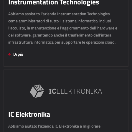
Instrumentation Technologies
Dynamics 365 Business Central
Abbiamo assistito l'azienda Instrumentation Technologies
Kepion
come amministratori di tutto il sistema informatico, inclusi
l'acquisto, la manutenzione e l'aggiornamento dell'hardware e
GESTIONE MAGAZZINO E LOGISTICA
del software, garantendo anche il trasferimento dell'intera
infrastruttura informatica per supportare le operazioni cloud.
Power Logistics
Di più
Power WMS
LAVORO SUL CAMPO
AllForFieldService
AllForFieldSales
Dynamics 365 Field Service
IC Elektronika
SERVIZI PUBBLICI
Abbiamo aiutato l'azienda IC Elektronika a migliorare