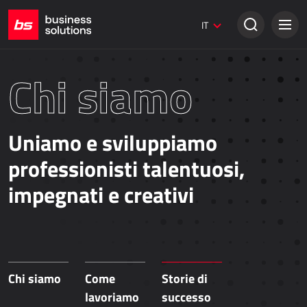
Siti web Umbraco
IT
Soluzioni creative
VENDITA TRADIZIONALE
Chi siamo
Dynamics 365 Business Central
Dynamics 365 Sales
Uniamo e sviluppiamo
Power Retail
professionisti talentuosi,
VENDITA ONLINE
impegnati e creativi
AllForEcommerce
AllForNextGen
AllForWeb
Potenziare le vendite online
Chi siamo
Come
Storie di
lavoriamo
successo