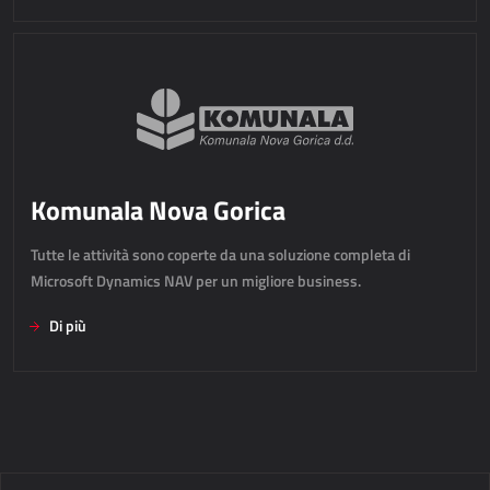
Power Attendance
INFRASTRUTTURA INFORMATICA
Microsoft Azure
Infrastruttura informatica
Komunala Nova Gorica
Infrastruttura del server
Infrastruttura della rete
Tutte le attività sono coperte da una soluzione completa di
Microsoft Dynamics NAV per un migliore business.
Supporto di sistema
Di più